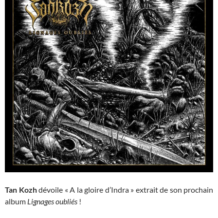
Tan Kozh
dévoile « A la gloire d’Indra » extrait de son prochain
album
Lignages oubliés
!