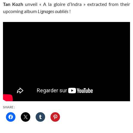
Tan Kozh
unveil « A la gloire d’Indra » extracted from their
upcoming album
Lignages oubliés
!
SHARE :