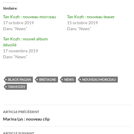
Similaire
Tan Kozh : nouveau morceau
Tan Kozh : nouveau teaser
17 octobre 2019
15 octobre 2019
Dans "News"
Dans "News"
Tan Kozh : nouvel album
dévoilé
17 novembre 2019
Dans "News"
BLACK PAGAN
BRETAGNE
NEWS
NOUVEAU MORCEAU
TAN KOZH
Navigation
ARTICLE PRÉCÉDENT
des
Marina Lys : nouveau clip
articles
ARTICLE SUIVANT