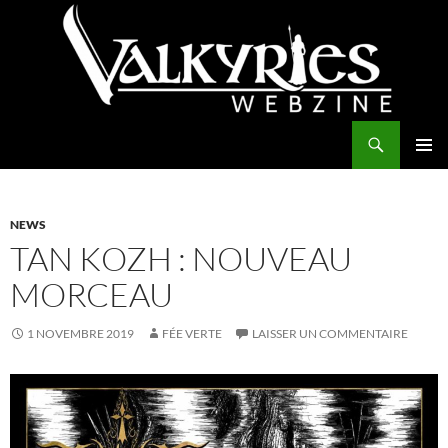
Aller
au
contenu
Recherche
Valkyries Webzine
MENU
PRINCI
NEWS
TAN KOZH : NOUVEAU
MORCEAU
1 NOVEMBRE 2019
FÉE VERTE
LAISSER UN COMMENTAIRE