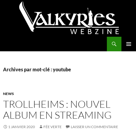
Aller
au
contenu
Recherche
Valkyries Webzine
MENU
PRINCI
Archives par mot-clé : youtube
NEWS
TROLLHEIMS : NOUVEL
ALBUM EN STREAMING
1 JANVIER 2020
FÉE VERTE
LAISSER UN COMMENTAIRE