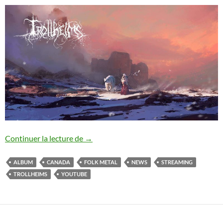
Trollheims : nouvel album en streaming
Continuer la lecture de
→
ALBUM
CANADA
FOLK METAL
NEWS
STREAMING
TROLLHEIMS
YOUTUBE