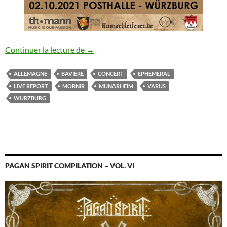
Varus / Munarheim / Mornir / Ephemera
Continuer la lecture de
→
ALLEMAGNE
BAVIÈRE
CONCERT
EPHEMERAL
LIVE REPORT
MORNIR
MUNARHEIM
VARUS
WURZBURG
PAGAN SPIRIT COMPILATION – VOL. VI