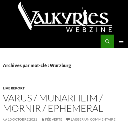
Aller
au
contenu
Recherche
Valkyries Webzine
MENU
PRINCI
Archives par mot-clé : Wurzburg
LIVE REPORT
VARUS / MUNARHEIM /
MORNIR / EPHEMERAL
10 OCTOBRE 2021
FÉE VERTE
LAISSER UN COMMENTAIRE