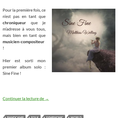
Pour la première fois, ce
n’est pas en tant que
chroniqueur
que je
m’adresse à vous tous,
mais bien en tant que
musicien-compositeur
!
Hier est sorti mon
premier album solo :
Sine Fine !
Sortie de mon premier album solo !
Continuer la lecture de
→
BANDCAMP
FOLK
SYMPHONIC
WORLD