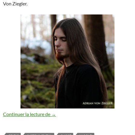
Von Ziegler.
Découverte du mois : Adrian Von Ziegler
Continuer la lecture de
→