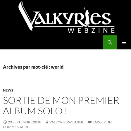
Aller
au
contenu
Recherche
Valkyries Webzine
MENU
PRINCI
Archives par mot-clé : world
NEWS
SORTIE DE MON PREMIER
ALBUM SOLO !
23 SEPTEMBRE 2018
VALKYRIES WEBZINE
LAISSER UN
COMMENTAIRE