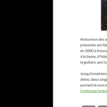
Amoureux des av
présenter est fa
en 2000 à Keuru
à la basse, d’Hu
la guitare, aux i
Jusqu’à maintena
démo, deux singl
portant le nom 
Continuer la lec