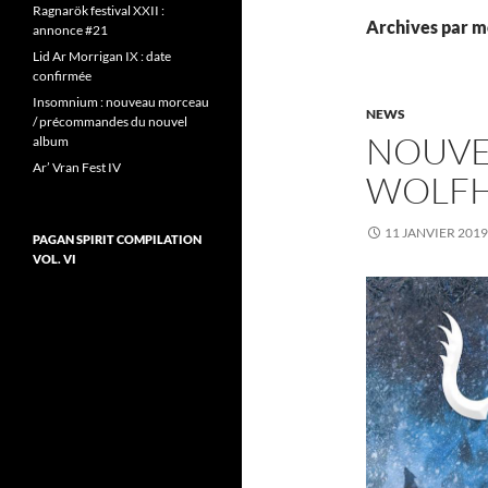
Ragnarök festival XXII :
Archives par m
annonce #21
Lid Ar Morrigan IX : date
confirmée
Insomnium : nouveau morceau
NEWS
/ précommandes du nouvel
NOUVE
album
Ar’ Vran Fest IV
WOLF
11 JANVIER 2019
PAGAN SPIRIT COMPILATION
VOL. VI