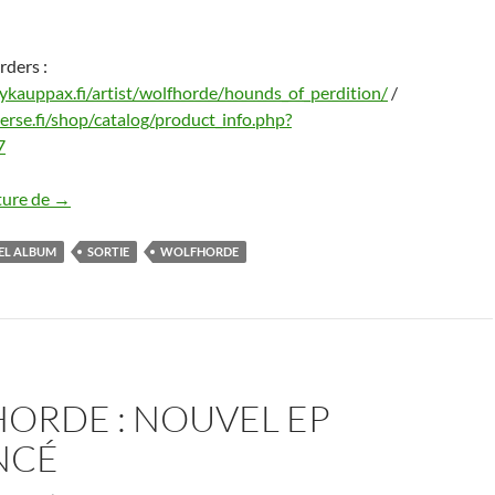
ders :
ykauppax.fi/artist/wolfhorde/hounds_of_perdition/
/
erse.fi/shop/catalog/product_info.php?
7
Nouvel album de Wolfhorde
ture de
→
EL ALBUM
SORTIE
WOLFHORDE
ORDE : NOUVEL EP
NCÉ