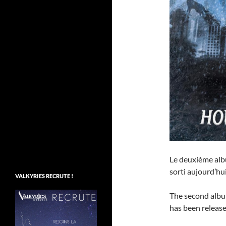
Le deuxième al
sorti aujourd’h
VALKYRIES RECRUTE !
The second alb
has been release