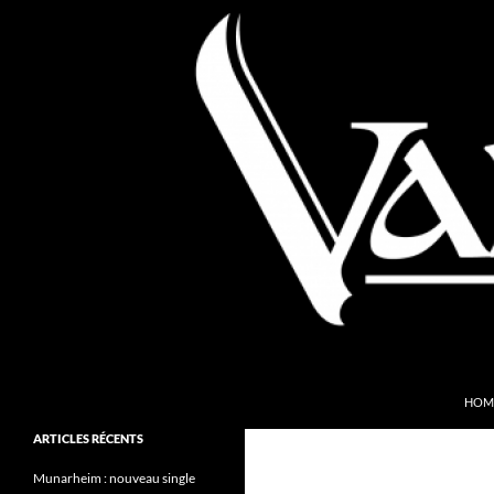
Aller
au
contenu
Recherche
Valkyries Webzine
HOM
Folk Pagan Webzine
ARTICLES RÉCENTS
Munarheim : nouveau single