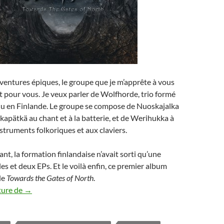
entures épiques, le groupe que je m’apprête à vous
it pour vous. Je veux parler de Wolfhorde, trio formé
u en Finlande. Le groupe se compose de Nuoskajalka
kkapätkä au chant et à la batterie, et de Werihukka à
nstruments folkoriques et aux claviers.
nt, la formation finlandaise n’avait sorti qu’une
es et deux EPs. Et le voilà enfin, ce premier album
de
Towards the Gates of North
.
Wolfhorde – Towards the Gates of North
ture de
→