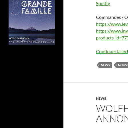
Spotify
Commandes / Or
https://www.lev
https://www.inv
products_id=77
Continuer la lec
NEWS
NOUV
NEWS
WOLFH
ANNO