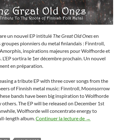
re un nouvel EP intitulé
The Great Old Ones
en
groupes pionniers du metal finlandais : Finntroll,
morphis, inspirations majeures pour Wolfhorde et
. L’EP sortira le 1er décembre prochain. Un nouvel
ment en préparation.
easing a tribute EP with three cover songs from the
eers of Finnish metal music: Finntroll, Moonsorrow
hese bands have been big inspiration to Wolfhorde
 others. The EP will be released on December 1st
anwhile, Wolfhorde will concentrate energy to
Wolfhorde : Nouvel EP a
ull-length album.
Continuer la lecture de
→