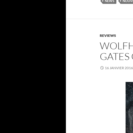
NEWS
NOUVE
REVIEWS
WOLFH
GATES
16 JANVIER 2016