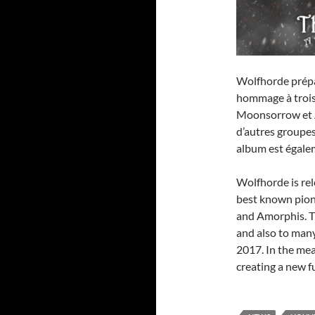
Wolfhorde prépa
hommage à trois 
Moonsorrow et A
d’autres groupes
album est égale
Wolfhorde is rel
best known pion
and Amorphis. T
and also to many
2017. In the me
creating a new f