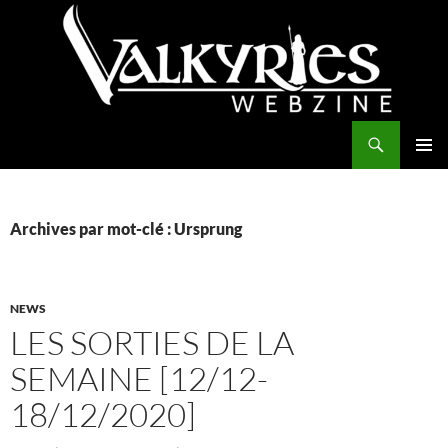
Aller
au
contenu
Recherche
Valkyries Webzine
MENU
PRINCI
Archives par mot-clé : Ursprung
NEWS
LES SORTIES DE LA
SEMAINE [12/12-
18/12/2020]