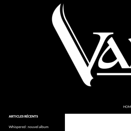
Aller
au
contenu
Recherche
Valkyries Webzine
HOM
Folk Pagan Webzine
ARTICLES RÉCENTS
Whispered : nouvel album