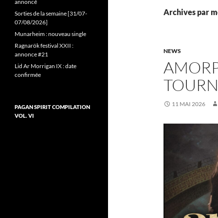
annoncé
Archives par m
Sorties de la semaine [31/07-
07/08/2026]
Munarheim : nouveau single
Ragnarök festival XXII :
NEWS
annonce #21
AMORPH
Lid Ar Morrigan IX : date
confirmée
TOURN
11 MAI 2026
PAGAN SPIRIT COMPILATION
VOL. VI