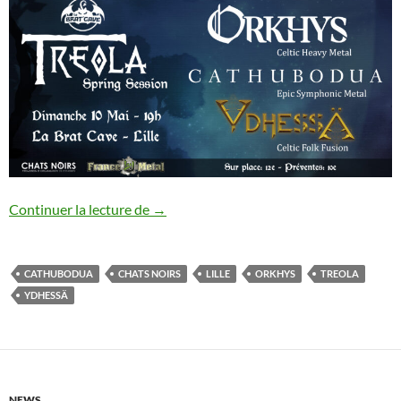
Treola Spring Session
Continuer la lecture de
→
CATHUBODUA
CHATS NOIRS
LILLE
ORKHYS
TREOLA
YDHESSÄ
NEWS