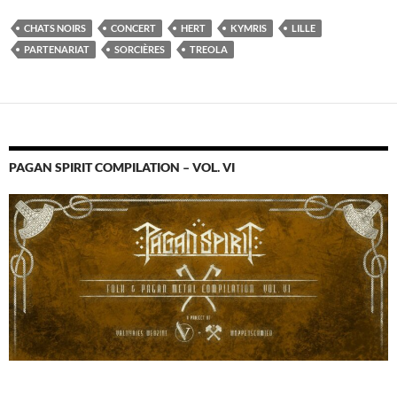
CHATS NOIRS
CONCERT
HERT
KYMRIS
LILLE
PARTENARIAT
SORCIÈRES
TREOLA
PAGAN SPIRIT COMPILATION – VOL. VI