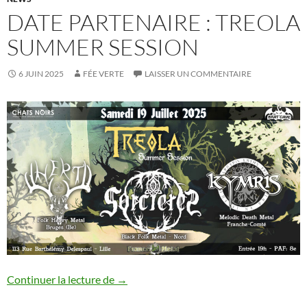
DATE PARTENAIRE : TREOLA
SUMMER SESSION
6 JUIN 2025
FÉE VERTE
LAISSER UN COMMENTAIRE
Date partenaire : Treola Summer Session
Continuer la lecture de
→