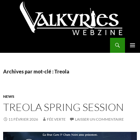
Aller
au
contenu
Recherche
Valkyries Webzine
MENU
PRINCI
Archives par mot-clé : Treola
NEWS
TREOLA SPRING SESSION
11 FÉVRIER 2026
FÉE VERTE
LAISSER UN COMMENTAIRE