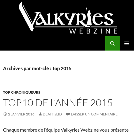
Aller
au
contenu
Recherche
Valkyries Webzine
MENU
PRINCI
Archives par mot-clé : Top 2015
TOP CHRONIQUEURS
TOP10 DE L’ANNÉE 2015
2 JANVIER 2016
DEATHSLID
LAISSER UN COMMENTAIRE
Chaque membre de l’équipe Valkyries Webzine vous présente