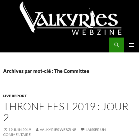
Aller
au
contenu
Recherche
Valkyries Webzine
MENU
PRINCI
Archives par mot-clé : The Committee
LIVE REPORT
THRONE FEST 2019 : JOUR
2
19 JUIN 2019
VALKYRIES WEBZINE
LAISSER UN
COMMENTAIRE