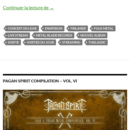
La sortie du jour [10/07/2020]
Continuer la lecture de
→
CONCERT EN LIGNE
ENSIFERUM
FINLANDE
FOLK METAL
LIVE STREAM
METAL BLADE RECORDS
NOUVEL ALBUM
SORTIE
SORTIES DU JOUR
STREAMING
THALASSIC
PAGAN SPIRIT COMPILATION – VOL. VI