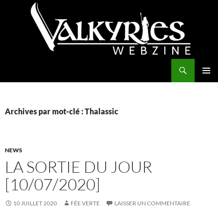
Aller
au
contenu
Recherche
Valkyries Webzine
MENU
PRINCI
Archives par mot-clé : Thalassic
NEWS
LA SORTIE DU JOUR
[10/07/2020]
10 JUILLET 2020
FÉE VERTE
LAISSER UN COMMENTAIRE