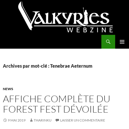
Aller
au
contenu
Recherche
Valkyries Webzine
MENU
PRINCI
Archives par mot-clé : Tenebrae Aeternum
NEWS
AFFICHE COMPLÈTE DU
FOREST FEST DÉVOILÉE
9 MAI 2019
THARINKU
LAISSER UN COMMENTAIRE