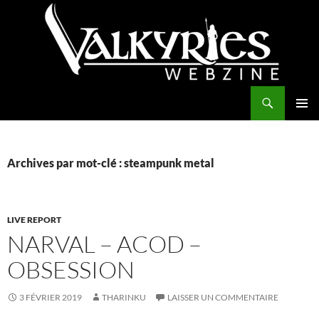
Aller
au
contenu
Recherche
Valkyries Webzine
MENU
PRINCI
Archives par mot-clé : steampunk metal
LIVE REPORT
NARVAL – ACOD –
OBSESSION
3 FÉVRIER 2019
THARINKU
LAISSER UN COMMENTAIRE