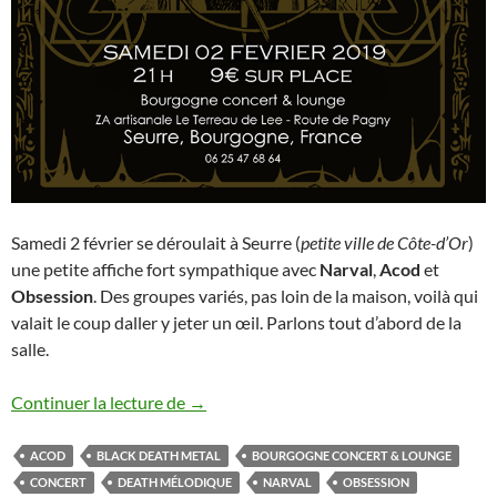
Samedi 2 février se déroulait à Seurre (
petite ville de Côte-d’Or
)
une petite affiche fort sympathique avec
Narval
,
Acod
et
Obsession
. Des groupes variés, pas loin de la maison, voilà qui
valait le coup daller y jeter un œil. Parlons tout d’abord de la
salle.
Narval – Acod – Obsession
Continuer la lecture de
→
ACOD
BLACK DEATH METAL
BOURGOGNE CONCERT & LOUNGE
CONCERT
DEATH MÉLODIQUE
NARVAL
OBSESSION