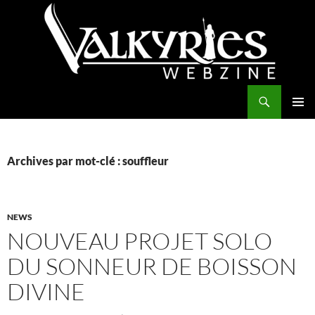
Aller
au
contenu
Recherche
Valkyries Webzine
MENU
PRINCI
Archives par mot-clé : souffleur
NEWS
NOUVEAU PROJET SOLO
DU SONNEUR DE BOISSON
DIVINE