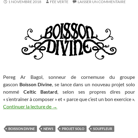
1 NOVEMBRE 2018
FÉE VERTE
LAISSER UN COMMENTAIRE
Pereg Ar Bagol, sonneur de cornemuse du groupe
gascon
Boisson Divine
, se lance dans un nouveau projet solo
nommé
Celtic Bastard
, selon ses propres dires pour
« s’entraîner à composer » et « parce que c’est un bon exercice ».
Nouveau projet solo du sonneur de Bois
Continuer la lecture de
→
BOISSON DIVINE
NEWS
PROJET SOLO
SOUFFLEUR