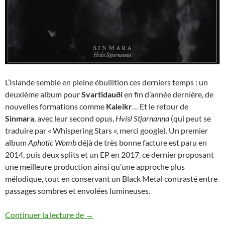
L’Islande semble en pleine ébullition ces derniers temps : un
deuxième album pour
Svartidauði
en fin d’année dernière, de
nouvelles formations comme
Kaleikr
… Et le retour de
Sinmara
, avec leur second opus,
Hvísl Stjarnanna
(qui peut se
traduire par « Whispering Stars », merci google). Un premier
album
Aphotic Womb
déjà de très bonne facture est paru en
2014, puis deux splits et un EP en 2017, ce dernier proposant
une meilleure production ainsi qu’une approche plus
mélodique, tout en conservant un Black Metal contrasté entre
passages sombres et envolées lumineuses.
Sinmara – Hvísl Stjarnanna
Continuer la lecture de
→