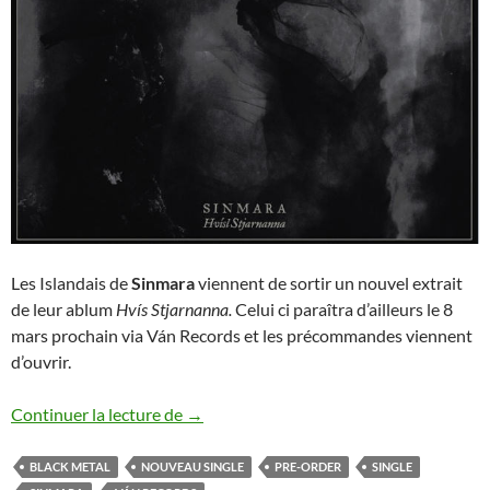
Les Islandais de
Sinmara
viennent de sortir un nouvel extrait
de leur ablum
Hvís Stjarnanna.
Celui ci paraîtra d’ailleurs le 8
mars prochain via Ván Records et les précommandes viennent
d’ouvrir.
Sinmara dévoile un nouveau single
Continuer la lecture de
→
BLACK METAL
NOUVEAU SINGLE
PRE-ORDER
SINGLE