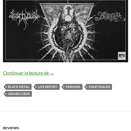
Svartidauði / Sinmara
Continuer la lecture de
→
BLACK METAL
LIVE REPORT
SINMARA
SVARTIDAUDI
VÁN RECORDS
REVIEWS