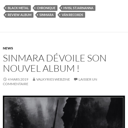
BLACK METAL
CHRONIQUE
HVISL STJARNANNA
REVIEW ALBUM
SINMARA
VÁN RECORDS
NEWS
SINMARA DÉVOILE SON
NOUVEL ALBUM !
4 MARS 2019
VALKYRIES WEBZINE
LAISSER UN
COMMENTAIRE