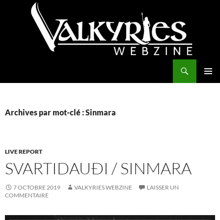
Aller
au
contenu
Recherche
Valkyries Webzine
MENU
PRINCI
Archives par mot-clé : Sinmara
LIVE REPORT
SVARTIDAUÐI / SINMARA
7 OCTOBRE 2019
VALKYRIES WEBZINE
LAISSER UN
COMMENTAIRE