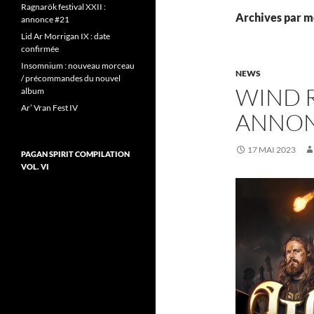
Ragnarök festival XXII :
Archives par m
annonce #21
Lid Ar Morrigan IX : date
confirmée
Insomnium : nouveau morceau
NEWS
/ précommandes du nouvel
WIND 
album
Ar’ Vran Fest IV
ANNO
17 MAI 2023
PAGAN SPIRIT COMPILATION
VOL. VI