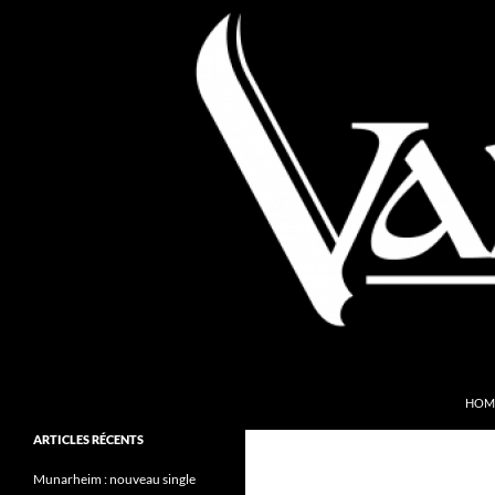
Aller
au
contenu
Recherche
Valkyries Webzine
HOM
Folk Pagan Webzine
ARTICLES RÉCENTS
Munarheim : nouveau single