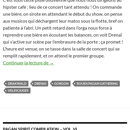
hipster café ; lieu de ce concert tant attendu ! On commande
une bière, on sirote en attendant le début du show, on pense
aux musicos qui déchargent leur matos sous la flotte, bref on
patiente à l’abri. Un petit retard dans l’orga nous force à
reprendre une bière en écoutant les balances, on voit Drenaï
qui s’active sur scène par l’embrasure de la porte ; ça promet !
L’heure est venue, on se tasse dans la salle de concert qui se
remplit rapidement, et on attend le premier groupe.
Rouen Pagan Gathering 2016 Live Report
Continuer la lecture de
→
DRAKWALD
DRENAÏ
GORGON
ROUEN PAGAN GATHERING
VELIOCASSES
PAGAN SPIRIT COMPILATION – VOL. VI