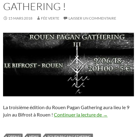
GATHERING !
15 MARS 2018
FÉE VERTE
LAISSER UN COMMENTAIRE
La troisième édition du Rouen Pagan Gathering aura lieu le 9
Retour du Rouen
juin au Bifrost à Rouen !
Continuer la lecture de
→
DRENAÏ
NEWS
ROUEN PAGAN GATHERING