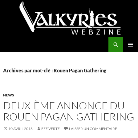
Aller
au
contenu
Recherche
Valkyries Webzine
MENU
PRINCI
Archives par mot-clé : Rouen Pagan Gathering
NEWS
DEUXIÈME ANNONCE DU
ROUEN PAGAN GATHERING
10 AVRIL 2018
FÉE VERTE
LAISSER UN COMMENTAIRE