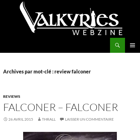
Aller
au
contenu
Recherche
Valkyries Webzine
MENU
PRINCI
Archives par mot-clé : review falconer
REVIEWS
FALCONER – FALCONER
26 AVRIL 2015
THRALL
LAISSER UN COMMENTAIRE