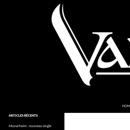
Aller
au
contenu
Recherche
Valkyries Webzine
HOM
Folk Pagan Webzine
ARTICLES RÉCENTS
Munarheim : nouveau single