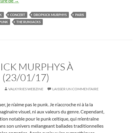
Dropkick Murphys / Pennywise / The Rumjacks
ture de
→
K
CONCERT
DROPKICK MURPHYS
PARIS
PUNK
THE RUMJACKS
ICK MURPHYS À
 (23/01/17)
VALKYRIES WEBZINE
LAISSER UN COMMENTAIRE
uer, je n’aime pas le punk. Je n’accroche ni à la la
imaginaire visuel, ni aux valeurs du genre. Cependant,
ption notable pour le punk celtique, qui m’entraîne
dans son univers mélangeant ballades traditionnelles
roles engagées. Après avoir vu les sympathiques