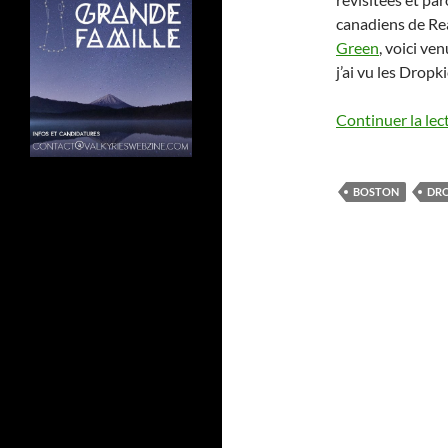
canadiens de Re
Green
, voici ve
j’ai vu les Drop
Continuer la lec
BOSTON
DRO