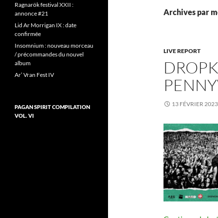
Ragnarök festival XXII :
Archives par mo
annonce #21
Lid Ar Morrigan IX : date
confirmée
Insomnium : nouveau morceau
LIVE REPORT
/ précommandes du nouvel
DROPK
album
Ar’ Vran Fest IV
PENNY
13 FÉVRIER 2023
PAGAN SPIRIT COMPILATION
VOL. VI