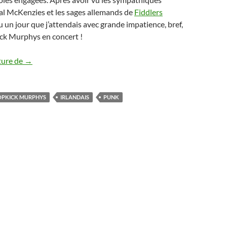
al McKenzies et les sages allemands de
Fiddlers
nu un jour que j’attendais avec grande impatience, bref,
kick Murphys en concert !
Dropkick Murphys à Berlin (23/01/17)
ture de
→
PKICK MURPHYS
IRLANDAIS
PUNK