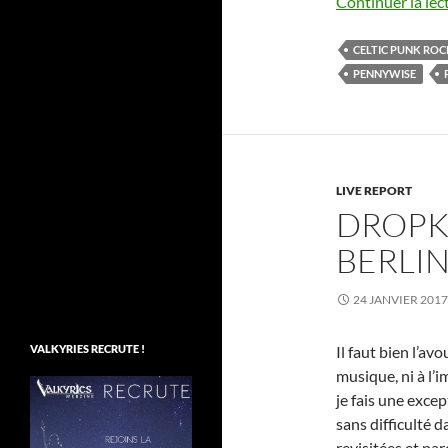
Continuer la lec
CELTIC PUNK ROC
PENNYWISE
LIVE REPORT
DROPK
BERLIN
24 JANVIER 2017
Il faut bien l’avo
VALKYRIES RECRUTE !
musique, ni à l’
je fais une exce
sans difficulté 
revisitées et pa