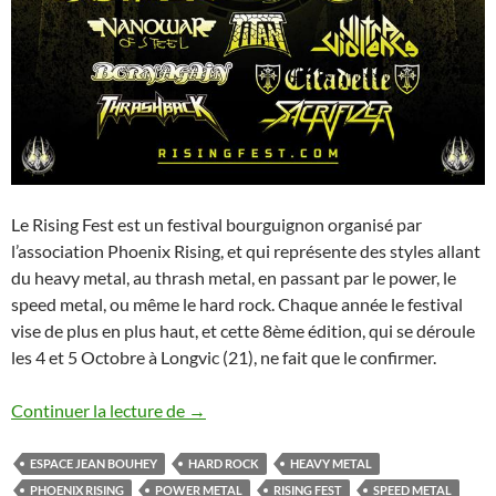
Le Rising Fest est un festival bourguignon organisé par
l’association Phoenix Rising, et qui représente des styles allant
du heavy metal, au thrash metal, en passant par le power, le
speed metal, ou même le hard rock. Chaque année le festival
vise de plus en plus haut, et cette 8ème édition, qui se déroule
les 4 et 5 Octobre à Longvic (21), ne fait que le confirmer.
Affiche complète pour le Rising Fest
Continuer la lecture de
→
ESPACE JEAN BOUHEY
HARD ROCK
HEAVY METAL
PHOENIX RISING
POWER METAL
RISING FEST
SPEED METAL