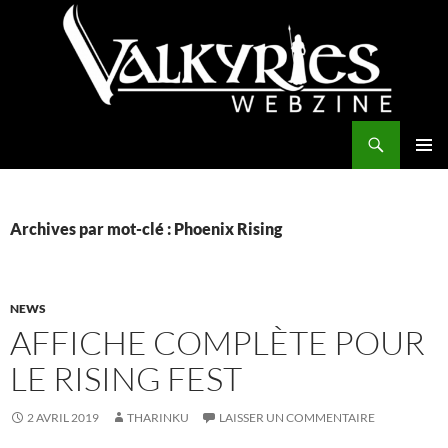
Aller
au
contenu
Recherche
Valkyries Webzine
MENU
PRINCI
Archives par mot-clé : Phoenix Rising
NEWS
AFFICHE COMPLÈTE POUR
LE RISING FEST
2 AVRIL 2019
THARINKU
LAISSER UN COMMENTAIRE