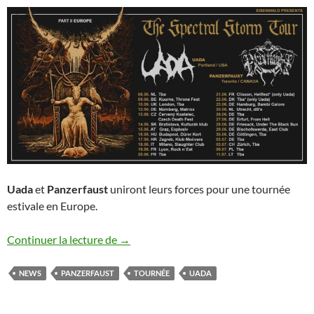
Uada
et
Panzerfaust
uniront leurs forces pour une tournée
estivale en Europe.
Tournée estivale de Uada
Continuer la lecture de
→
NEWS
PANZERFAUST
TOURNÉE
UADA