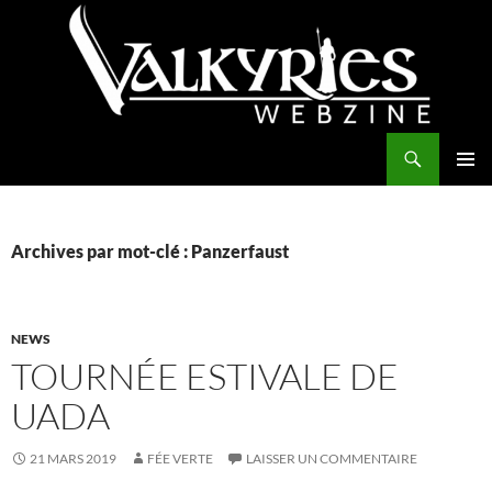
Aller
au
contenu
Recherche
Valkyries Webzine
MENU
PRINCI
Archives par mot-clé : Panzerfaust
NEWS
TOURNÉE ESTIVALE DE
UADA
21 MARS 2019
FÉE VERTE
LAISSER UN COMMENTAIRE