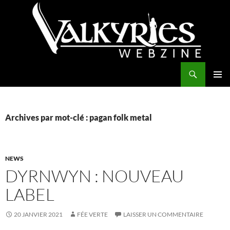
Aller
au
contenu
Recherche
Valkyries Webzine
MENU
PRINCI
Archives par mot-clé : pagan folk metal
NEWS
DYRNWYN : NOUVEAU
LABEL
20 JANVIER 2021
FÉE VERTE
LAISSER UN COMMENTAIRE