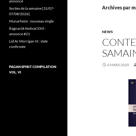
annoncé
Archives par m
Sorties de la semaine [31/07-
07/08/2026]
Munarheim : nouveau single
Ragnarök festival XXII :
NEWS
annonce #21
CONTES
Lid Ar Morrigan IX : date
confirmée
SAMAI
6 MARS 2020
PAGAN SPIRIT COMPILATION
VOL. VI