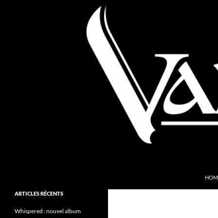
Aller
au
contenu
Recherche
Valkyries Webzine
HOM
Folk Pagan Webzine
ARTICLES RÉCENTS
Whispered : nouvel album