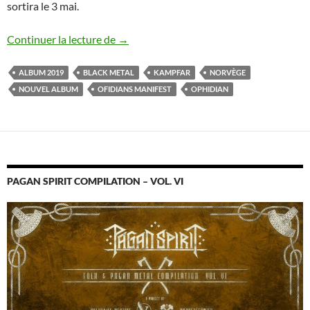
sortira le 3 mai.
Nouvel album de Kampfar
Continuer la lecture de
→
ALBUM 2019
BLACK METAL
KAMPFAR
NORVÈGE
NOUVEL ALBUM
OFIDIANS MANIFEST
OPHIDIAN
PAGAN SPIRIT COMPILATION – VOL. VI