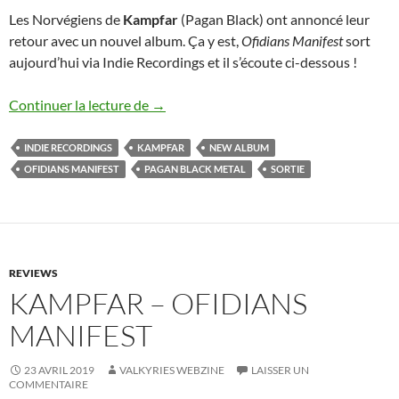
Les Norvégiens de
Kampfar
(Pagan Black) ont annoncé leur
retour avec un nouvel album. Ça y est,
Ofidians Manifest
sort
aujourd’hui via Indie Recordings et il s’écoute ci-dessous !
Kampfar : sortie de Ofidians Manifest
Continuer la lecture de
→
INDIE RECORDINGS
KAMPFAR
NEW ALBUM
OFIDIANS MANIFEST
PAGAN BLACK METAL
SORTIE
REVIEWS
KAMPFAR – OFIDIANS
MANIFEST
23 AVRIL 2019
VALKYRIES WEBZINE
LAISSER UN
COMMENTAIRE