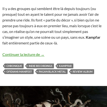
Il y a des groupes qui semblent être là depuis toujours (ou
presque) tout en ayant le talent pour ne jamais avoir l’air de
prendre une ride. Ils font « partie du décor », si bien qu’on ne
pense pas toujours à eux en premier lieu, mais lorsque c’est le
cas, on réalise qu’on ne pourrait tout simplement pas
s’imaginer un style, une scène ou un pays, sans eux.
Kampfar
fait entièrement partie de ceux-là.
Kampfar – Ofidians Manifest
Continuer la lecture de
→
CHRONIQUE
INDIE RECORDINGS
KAMPFAR
OFIDIANS MANIFEST
PAGAN BLACK METAL
REVIEW ALBUM