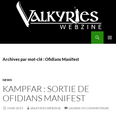
Aller
au
contenu
Recherche
Valkyries Webzine
MENU
PRINCI
Archives par mot-clé : Ofidians Manifest
NEWS
KAMPFAR : SORTIE DE
OFIDIANS MANIFEST
3 MAI 2019
VALKYRIES WEBZINE
LAISSER UN COMMENTAIRE