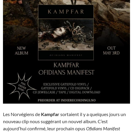
Les Norvégiens de
Kampfar
sortaient il y a quelques jours un
nouveau clip nous suggérant un nouvel album. C’est
aujourd’hui confirmé, leur prochain opus
Ofidians Manifest