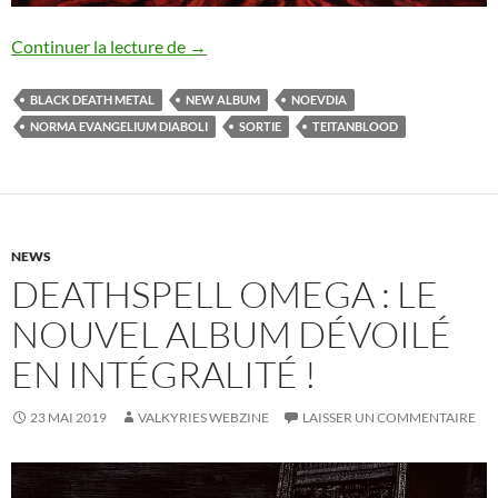
Teitanblood dévoile son nouvel album
Continuer la lecture de
→
BLACK DEATH METAL
NEW ALBUM
NOEVDIA
NORMA EVANGELIUM DIABOLI
SORTIE
TEITANBLOOD
NEWS
DEATHSPELL OMEGA : LE
NOUVEL ALBUM DÉVOILÉ
EN INTÉGRALITÉ !
23 MAI 2019
VALKYRIES WEBZINE
LAISSER UN COMMENTAIRE