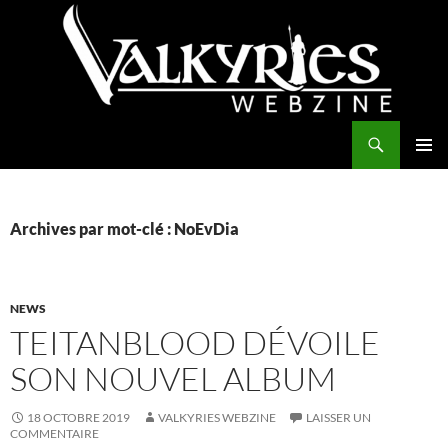
Aller
au
contenu
Recherche
Valkyries Webzine
MENU
PRINCI
Archives par mot-clé : NoEvDia
NEWS
TEITANBLOOD DÉVOILE
SON NOUVEL ALBUM
18 OCTOBRE 2019
VALKYRIES WEBZINE
LAISSER UN
COMMENTAIRE