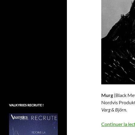
Murg
(Black Met
Nordvis Produk
VALKYRIES RECRUTE !
Varg & Björn
.
Continuer la lec