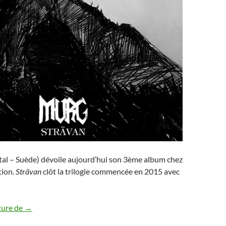
al – Suède) dévoile aujourd’hui son 3ème album chez
tion.
Strävan
clôt la trilogie commencée en 2015 avec
Sortie du nouvel album de Murg
ture de
→