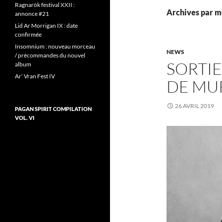
Ragnarök festival XXII :
Archives par m
annonce #21
Lid Ar Morrigan IX : date
confirmée
Insomnium : nouveau morceau
NEWS
/ précommandes du nouvel
SORTI
album
Ar’ Vran Fest IV
DE MU
26 AVRIL 2019
PAGAN SPIRIT COMPILATION
VOL. VI