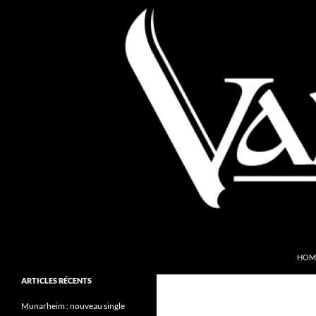
Aller
au
contenu
Recherche
Valkyries Webzine
HOM
Folk Pagan Webzine
ARTICLES RÉCENTS
Munarheim : nouveau single