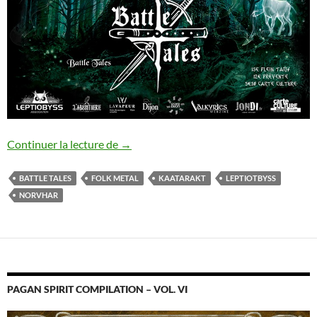
Une date 100 % folk metal suisse annon
Continuer la lecture de
→
BATTLE TALES
FOLK METAL
KAATARAKT
LEPTIOTBYSS
NORVHAR
PAGAN SPIRIT COMPILATION – VOL. VI