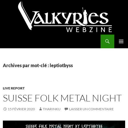
Aller
au
contenu
Recherche
Valkyries Webzine
MENU
PRINCI
Archives par mot-clé : leptiotbyss
LIVE REPORT
SUISSE FOLK METAL NIGHT
15 FÉVRIER 2020
THARINKU
LAISSER UN COMMENTAIRE