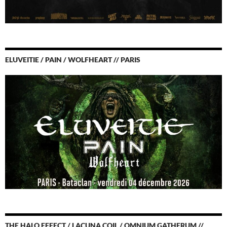
ELUVEITIE / PAIN / WOLFHEART // PARIS
THE HALO EFFECT / LACUNA COIL / OMNIUM GATHERUM //