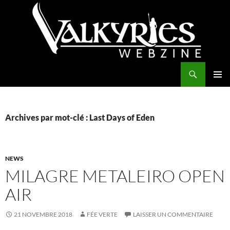
Aller
au
contenu
Recherche
Valkyries Webzine
MENU
PRINCI
Archives par mot-clé : Last Days of Eden
NEWS
MILAGRE METALEIRO OPEN
AIR
21 NOVEMBRE 2018
FÉE VERTE
LAISSER UN COMMENTAIRE