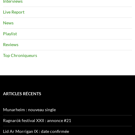
Interviews
Live Report
News
Playlist
Reviews
Top Chroniqueurs
ARTICLES RÉCENTS
Munarheim : nouveau single
Ragnarök festival XXII : annonce #21
Lid Ar Morrigan IX : date confirmée