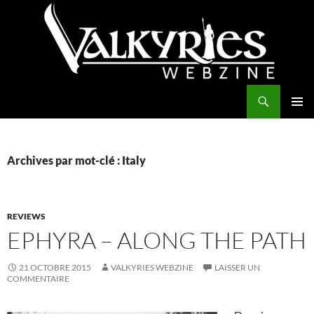
Aller
au
contenu
Recherche
Valkyries Webzine
MENU
PRINCI
Archives par mot-clé : Italy
REVIEWS
EPHYRA – ALONG THE PATH
21 OCTOBRE 2015
VALKYRIES WEBZINE
LAISSER UN
COMMENTAIRE