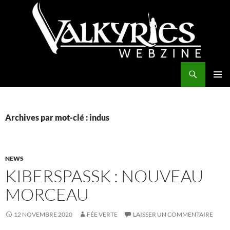
Aller
au
contenu
Recherche
Valkyries Webzine
MENU
PRINCI
Archives par mot-clé : indus
NEWS
KIBERSPASSK : NOUVEAU
MORCEAU
12 NOVEMBRE 2020
FÉE VERTE
LAISSER UN COMMENTAIRE