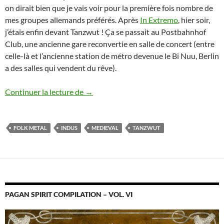
on dirait bien que je vais voir pour la première fois nombre de
mes groupes allemands préférés. Après
In Extremo
, hier soir,
j’étais enfin devant Tanzwut ! Ça se passait au Postbahnhof
Club, une ancienne gare reconvertie en salle de concert (entre
celle-là et l’ancienne station de métro devenue le Bi Nuu, Berlin
a des salles qui vendent du rêve).
[Report] Tanzwut à Berlin, 12/11/16
Continuer la lecture de
→
FOLK METAL
INDUS
MEDIEVAL
TANZWUT
PAGAN SPIRIT COMPILATION – VOL. VI