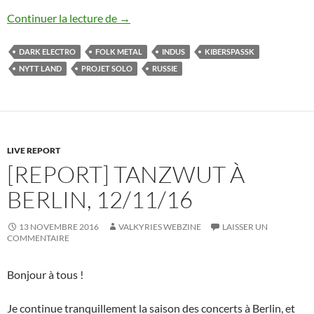
Kiberspassk : nouveau morceau
Continuer la lecture de
→
DARK ELECTRO
FOLK METAL
INDUS
KIBERSPASSK
NYTT LAND
PROJET SOLO
RUSSIE
LIVE REPORT
[REPORT] TANZWUT À
BERLIN, 12/11/16
13 NOVEMBRE 2016
VALKYRIES WEBZINE
LAISSER UN
COMMENTAIRE
Bonjour à tous !
Je continue tranquillement la saison des concerts à Berlin, et