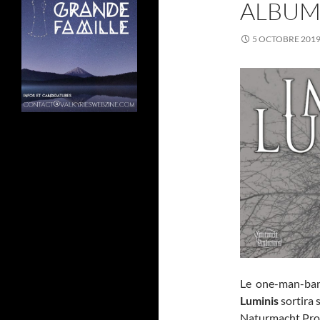
ALBUM
5 OCTOBRE 201
Le one-man-ban
Luminis
sortira
Naturmacht Prod