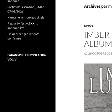
annoncé
Archives par mo
Sorties de la semaine [31/07-
07/08/2026]
Munarheim : nouveau single
Ragnarök festival XXII :
NEWS
annonce #21
IMBER 
Lid Ar Morrigan IX : date
confirmée
ALBUM
26 OCTOBRE 20
PAGAN SPIRIT COMPILATION
VOL. VI