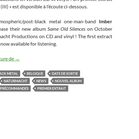
 (III) » est disponible à l’écoute ci-dessous.
tmospheric/post-black metal one-man-band
Imber
lease their new album
Same Old Silences
on October
acht Productions on CD and vinyl ! The first extract
is now available for listening.
Imber Luminis : nouvel album annoncé
ture de
→
ACK METAL
BELGIQUE
DATE DE SORTIE
NATURMACHT
NEWS
NOUVEL ALBUM
PRÉCOMMANDES
PREMIER EXTRAIT