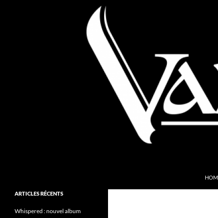
Aller
au
contenu
Recherche
Valkyries Webzine
HOM
Folk Pagan Webzine
ARTICLES RÉCENTS
Whispered : nouvel album