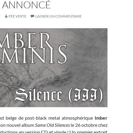
 ANNONCÉ
9
FÉE VERTE
LAISSER UN COMMENTAIRE
d belge de post-black metal atmosphérique
Imber
 son nouvel album
Same Old Silences
le 26 octobre chez
uctions en version CD et vinyle ! Un premier extrait