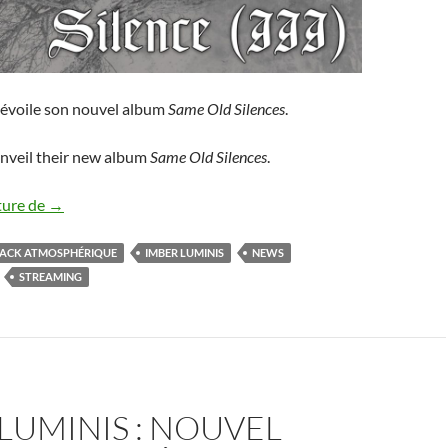
évoile son nouvel album
Same Old Silences
.
nveil their new album
Same Old Silences
.
Imber Luminis : nouvel album dévoilé
ture de
→
ACK ATMOSPHÉRIQUE
IMBER LUMINIS
NEWS
STREAMING
LUMINIS : NOUVEL