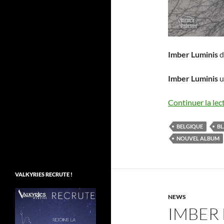
Imber Luminis
d
Imber Luminis
u
Continuer la lec
BELGIQUE
BL
NOUVEL ALBUM
VALKYRIES RECRUTE !
NEWS
IMBER 