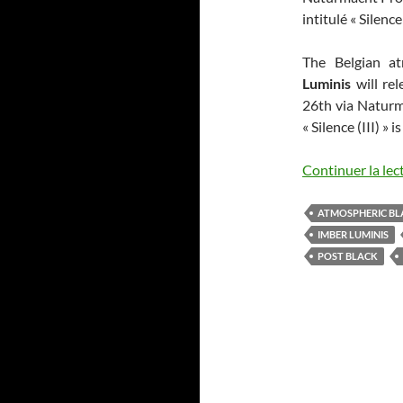
intitulé « Silence
The Belgian a
Luminis
will re
26th via Naturm
« Silence (III) » 
Continuer la lec
ATMOSPHERIC BL
IMBER LUMINIS
POST BLACK