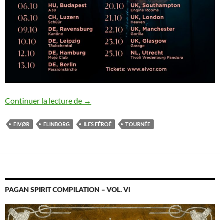
Eivør : tournée annoncée
Continuer la lecture de
→
EIVØR
ELINBORG
ILES FÉROÉ
TOURNÉE
PAGAN SPIRIT COMPILATION – VOL. VI