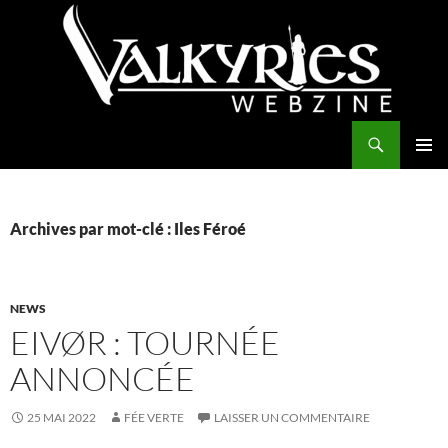
Aller
au
contenu
Recherche
Valkyries Webzine
MENU
PRINCI
Archives par mot-clé : Iles Féroé
NEWS
EIVØR : TOURNÉE
ANNONCÉE
25 MAI 2022
FÉE VERTE
LAISSER UN COMMENTAIRE