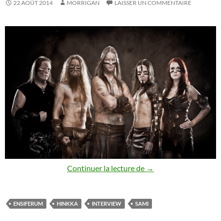
22 AOÛT 2014
MORRIGAN
LAISSER UN COMMENTAIRE
Ensiferum – Sami Hinkk
Continuer la lecture de
→
ENSIFERUM
HINKKA
INTERVIEW
SAMI