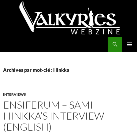
Aller
au
contenu
Recherche
Valkyries Webzine
MENU
PRINCI
Archives par mot-clé : Hinkka
INTERVIEWS
ENSIFERUM – SAMI
HINKKA’S INTERVIEW
(ENGLISH)