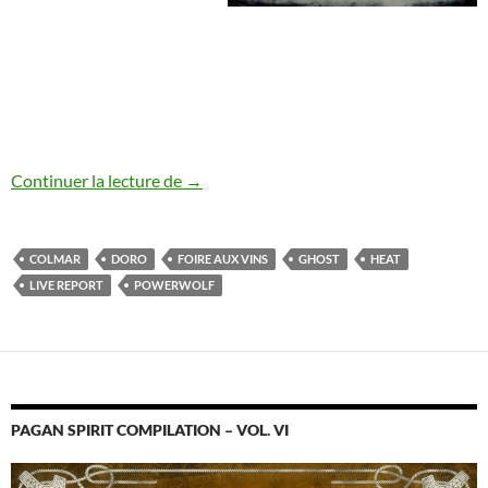
Ghost / Powerwolf / Doro / H.E.A.T (05/
Continuer la lecture de
→
COLMAR
DORO
FOIRE AUX VINS
GHOST
HEAT
LIVE REPORT
POWERWOLF
PAGAN SPIRIT COMPILATION – VOL. VI