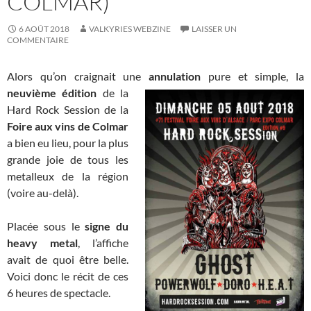
COLMAR)
6 AOÛT 2018
VALKYRIES WEBZINE
LAISSER UN
COMMENTAIRE
Alors qu’on craignait une
annulation
pure et simple, la
neuvième
édition
de la
Hard Rock Session de la
Foire aux vins de Colmar
a bien eu lieu, pour la plus
grande joie de tous les
metalleux de la région
(voire au-delà).
Placée sous le
signe du
heavy metal
, l’affiche
avait de quoi être belle.
Voici donc le récit de ces
6 heures de spectacle.