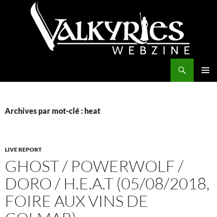
Aller
au
contenu
Recherche
Valkyries Webzine
MENU
PRINCI
Archives par mot-clé : heat
LIVE REPORT
GHOST / POWERWOLF /
DORO / H.E.A.T (05/08/2018,
FOIRE AUX VINS DE