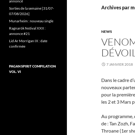
annoncé
Archives par mo
Sorties de la semaine [31/07-
07/08/2026]
Munarheim : nouveau single
Ragnarök festival XXII :
NEWS
annonce #21
VENOM 
Lid Ar Morrigan IX : date
confirmée
DÉVOIL
7 JANVIER 2018
PAGAN SPIRIT COMPILATION
VOL. VI
Dans le cadre d’
nouveaux parten
pour la première
les 2 et 3 Mars 
Au programme, d
de : Tan Zozh, F
Throane (1er sh