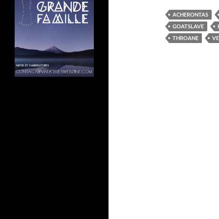
ACHERONTAS
GOATSLAVE
THROANE
VE