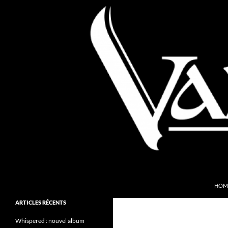
Aller
au
contenu
Recherche
Valkyries Webzine
HOM
Folk Pagan Webzine
ARTICLES RÉCENTS
Whispered : nouvel album