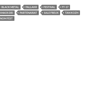
BLACK METAL
FALLAKR
FESTIVAL
FT-17
KHAOS DEI
PARTENARIAT
SALE FREUX
TAN KOZH
NOM FEST