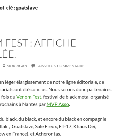
t-clé : goatslave
FEST : AFFICHE
ÉE.
MORRIGAN
LAISSER UN COMMENTAIRE
un léger élargissement de notre ligne éditoriale, de
ariats ont été conclus. Nous serons donc partenaires
 fois du
Venom Fest
, festival de black metal organisé
prochains à Nantes par
MVP Asso
.
u black, du black, et encore du black en compagnie
allakr, Goatslave, Sale Freux, FT-17, Khaos Dei,
ow en France), et Acherontas.