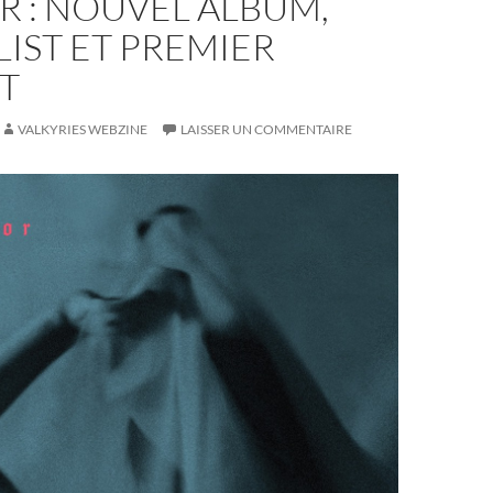
R : NOUVEL ALBUM,
IST ET PREMIER
T
VALKYRIES WEBZINE
LAISSER UN COMMENTAIRE