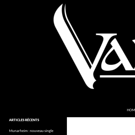
Aller
au
contenu
Recherche
Valkyries Webzine
HOM
Folk Pagan Webzine
ARTICLES RÉCENTS
Munarheim : nouveau single