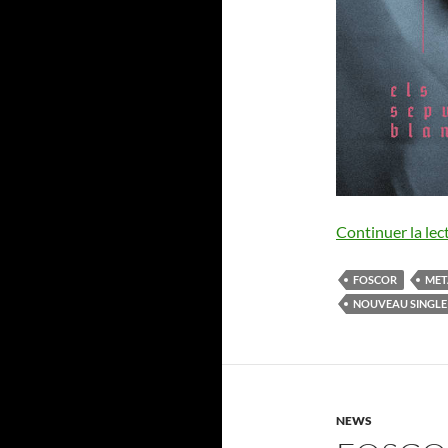
Continuer la lec
FOSCOR
MET
NOUVEAU SINGLE
NEWS