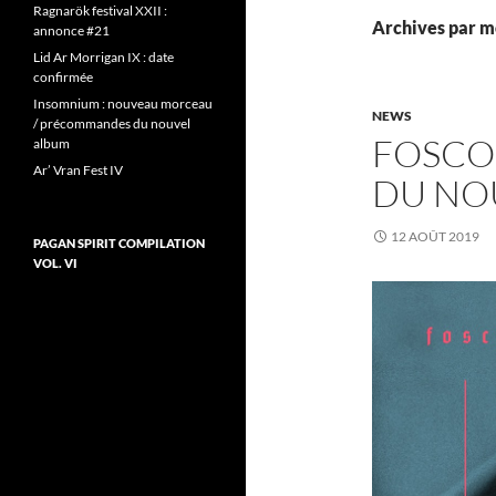
Ragnarök festival XXII :
Archives par mo
annonce #21
Lid Ar Morrigan IX : date
confirmée
Insomnium : nouveau morceau
NEWS
/ précommandes du nouvel
FOSCOR
album
Ar’ Vran Fest IV
DU NO
12 AOÛT 2019
PAGAN SPIRIT COMPILATION
VOL. VI