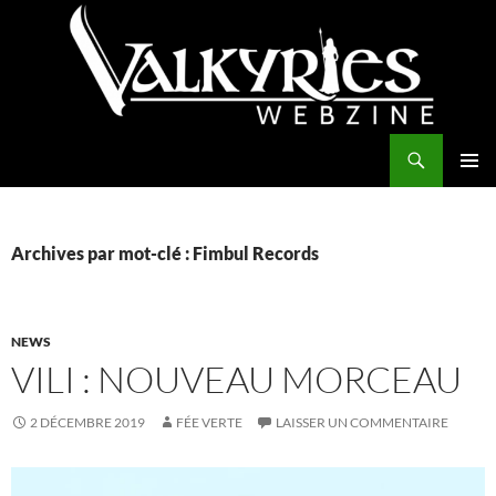
Aller
au
contenu
Recherche
Valkyries Webzine
MENU
PRINCI
Archives par mot-clé : Fimbul Records
NEWS
VILI : NOUVEAU MORCEAU
2 DÉCEMBRE 2019
FÉE VERTE
LAISSER UN COMMENTAIRE