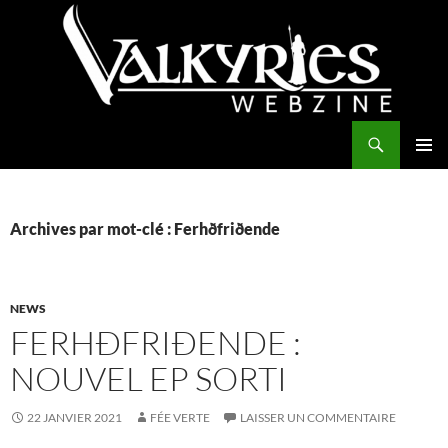
Aller
au
contenu
Recherche
Valkyries Webzine
MENU
PRINCI
Archives par mot-clé : Ferhðfriðende
NEWS
FERHÐFRIÐENDE :
NOUVEL EP SORTI
22 JANVIER 2021
FÉE VERTE
LAISSER UN COMMENTAIRE