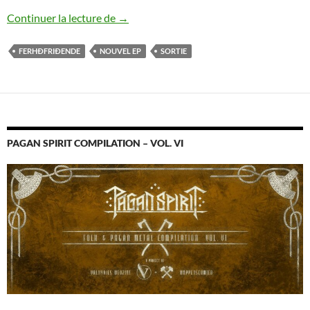
Ferhðfriðende : nouvel EP sorti
Continuer la lecture de
→
FERHÐFRIÐENDE
NOUVEL EP
SORTIE
PAGAN SPIRIT COMPILATION – VOL. VI