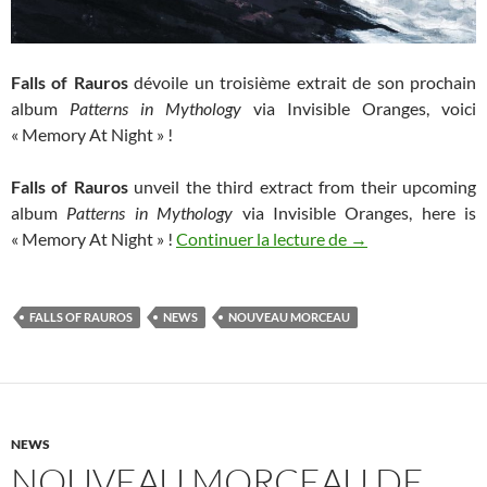
Falls of Rauros
dévoile un troisième extrait de son prochain
album
Patterns in Mythology
via Invisible Oranges, voici
« Memory At Night » !
Falls of Rauros
unveil the third extract from their upcoming
album
Patterns in Mythology
via Invisible Oranges, here is
Nouveau morceau d
« Memory At Night » !
Continuer la lecture de
→
FALLS OF RAUROS
NEWS
NOUVEAU MORCEAU
NEWS
NOUVEAU MORCEAU DE