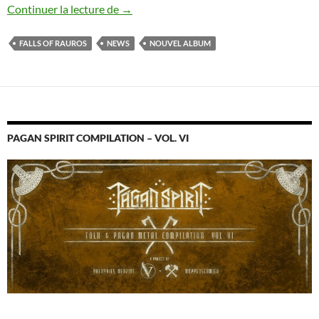
Falls of Rauros annonce un nouvel albu
Continuer la lecture de
→
FALLS OF RAUROS
NEWS
NOUVEL ALBUM
PAGAN SPIRIT COMPILATION – VOL. VI