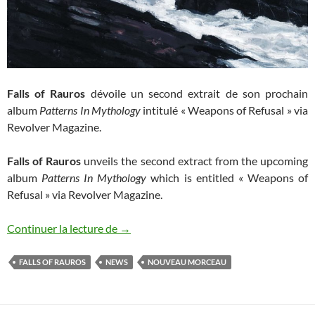
Falls of Rauros
dévoile un second extrait de son prochain
album
Patterns In Mythology
intitulé « Weapons of Refusal » via
Revolver Magazine.
Falls of Rauros
unveils the second extract from the upcoming
album
Patterns In Mythology
which is entitled « Weapons of
Refusal » via Revolver Magazine.
Nouveau morceau de Falls of Rauros
Continuer la lecture de
→
FALLS OF RAUROS
NEWS
NOUVEAU MORCEAU