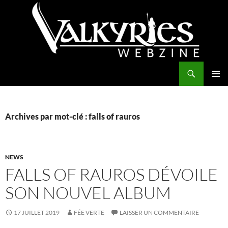
Aller
au
contenu
Recherche
Valkyries Webzine
MENU
PRINCI
Archives par mot-clé : falls of rauros
NEWS
FALLS OF RAUROS DÉVOILE
SON NOUVEL ALBUM
17 JUILLET 2019
FÉE VERTE
LAISSER UN COMMENTAIRE