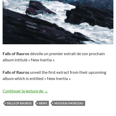
Falls of Rauros
dévoile un premier extrait de son prochain
album intitulé « New Inertia ».
Falls of Rauros
unveil the first extract from their upcoming
album which is entitled « New Inertia ».
Nouveau morceau de Falls of Rauros
Continuer la lecture de
→
FALLS OF RAUROS
NEWS
NOUVEAU MORCEAU