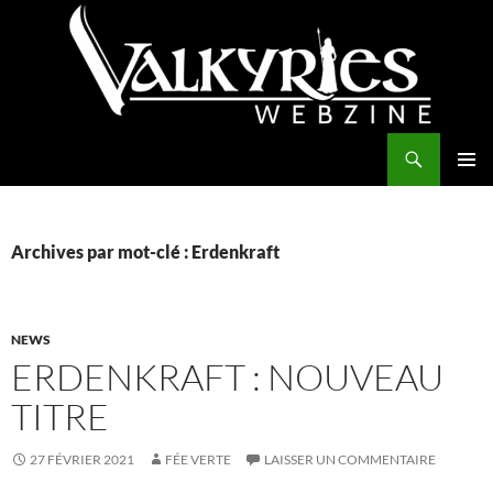
Aller
au
contenu
Recherche
Valkyries Webzine
MENU
PRINCI
Archives par mot-clé : Erdenkraft
NEWS
ERDENKRAFT : NOUVEAU
TITRE
27 FÉVRIER 2021
FÉE VERTE
LAISSER UN COMMENTAIRE