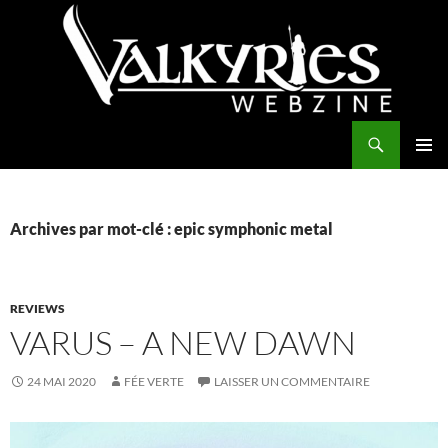
Aller
au
contenu
Recherche
Valkyries Webzine
MENU
PRINCI
Archives par mot-clé : epic symphonic metal
REVIEWS
VARUS – A NEW DAWN
24 MAI 2020
FÉE VERTE
LAISSER UN COMMENTAIRE