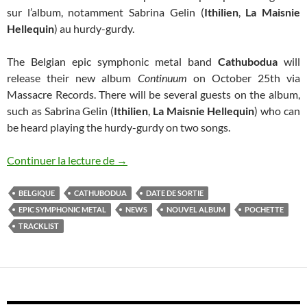
sur l’album, notamment Sabrina Gelin (
Ithilien
,
La Maisnie
Hellequin
) au hurdy-gurdy.
The Belgian epic symphonic metal band
Cathubodua
will
release their new album
Continuum
on October 25th via
Massacre Records. There will be several guests on the album,
such as Sabrina Gelin (
Ithilien
,
La Maisnie Hellequin
) who can
be heard playing the hurdy-gurdy on two songs.
Cathubodua annonce un nouvel album
Continuer la lecture de
→
BELGIQUE
CATHUBODUA
DATE DE SORTIE
EPIC SYMPHONIC METAL
NEWS
NOUVEL ALBUM
POCHETTE
TRACKLIST