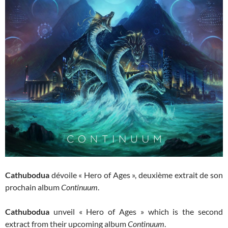
Cathubodua
dévoile « Hero of Ages », deuxième extrait de son
prochain album
Continuum
.
Cathubodua
unveil « Hero of Ages » which is the second
extract from their upcoming album
Continuum
.