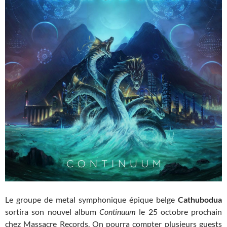
Le groupe de metal symphonique épique belge
Cathubodua
sortira son nouvel album
Continuum
le 25 octobre prochain
chez Massacre Records. On pourra compter plusieurs guests