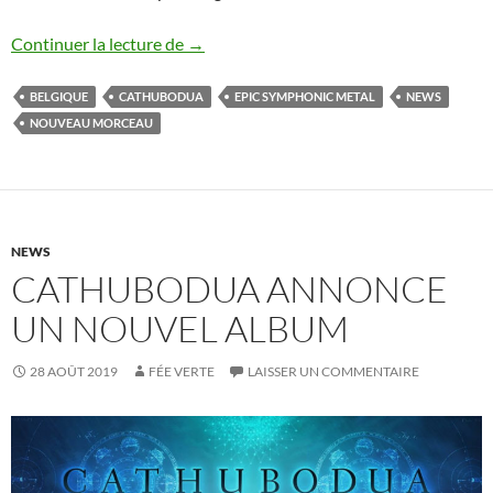
Cathubodua : nouveau morceau
Continuer la lecture de
→
BELGIQUE
CATHUBODUA
EPIC SYMPHONIC METAL
NEWS
NOUVEAU MORCEAU
NEWS
CATHUBODUA ANNONCE
UN NOUVEL ALBUM
28 AOÛT 2019
FÉE VERTE
LAISSER UN COMMENTAIRE