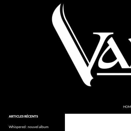
Aller
au
contenu
Recherche
Valkyries Webzine
HOM
Folk Pagan Webzine
ARTICLES RÉCENTS
Whispered : nouvel album