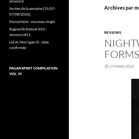
annoncé
Archives par mo
Sorties de la semaine [31/07-
07/08/2026]
Munarheim : nouveau single
Ragnarök festival XXII :
REVIEWS
annonce #21
NIGHT
Lid Ar Morrigan IX : date
confirmée
FORMS
27 MARS 2015
PAGAN SPIRIT COMPILATION
VOL. VI