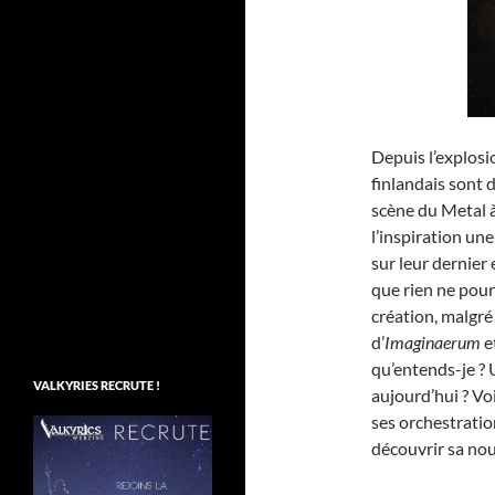
Depuis l’explosi
finlandais sont 
scène du Metal 
l’inspiration un
sur leur dernier 
que rien ne pou
création, malgré
d’
Imaginaerum
e
qu’entends-je ? 
VALKYRIES RECRUTE !
aujourd’hui ? Vo
ses orchestrati
découvrir sa nou