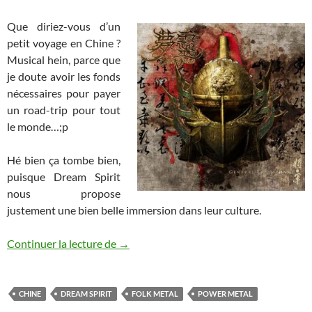
Que diriez-vous d’un
petit voyage en Chine ?
Musical hein, parce que
je doute avoir les fonds
nécessaires pour payer
un road-trip pour tout
le monde…;p
Hé bien ça tombe bien,
puisque Dream Spirit
nous propose
justement une bien belle immersion dans leur culture.
Dream Spirit – General Triumphant
Continuer la lecture de
→
CHINE
DREAM SPIRIT
FOLK METAL
POWER METAL