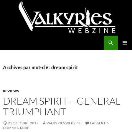
Aller
au
contenu
Recherche
Valkyries Webzine
MENU
PRINCI
Archives par mot-clé : dream spirit
REVIEWS
DREAM SPIRIT – GENERAL
TRIUMPHANT
21 OCTOBRE 2017
VALKYRIES WEBZINE
LAISSER UN
COMMENTAIRE