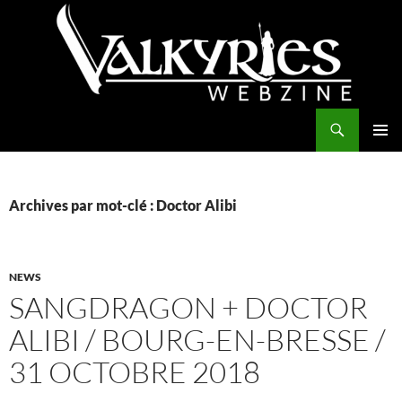
Aller
au
contenu
Recherche
Valkyries Webzine
MENU
PRINCI
Archives par mot-clé : Doctor Alibi
NEWS
SANGDRAGON + DOCTOR
ALIBI / BOURG-EN-BRESSE /
31 OCTOBRE 2018