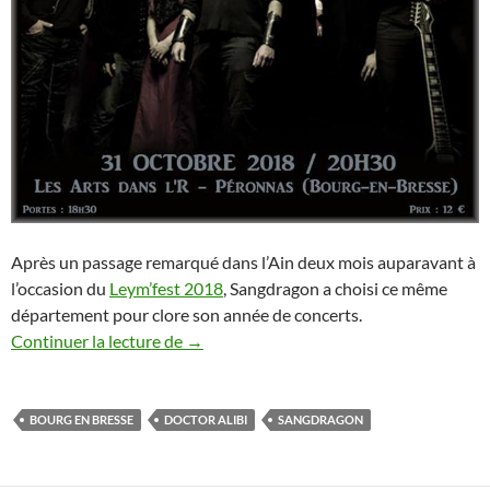
Après un passage remarqué dans l’Ain deux mois auparavant à
l’occasion du
Leym’fest 2018
, Sangdragon a choisi ce même
département pour clore son année de concerts.
SANGDRAGON + Doctor Alibi / Bourg-en
Continuer la lecture de
→
BOURG EN BRESSE
DOCTOR ALIBI
SANGDRAGON