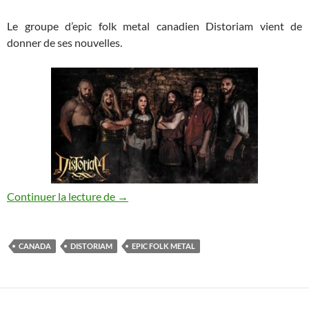
Le groupe d’epic folk metal canadien Distoriam vient de
donner de ses nouvelles.
Distoriam : nouvelle chanson dévoilée
Continuer la lecture de
→
CANADA
DISTORIAM
EPIC FOLK METAL