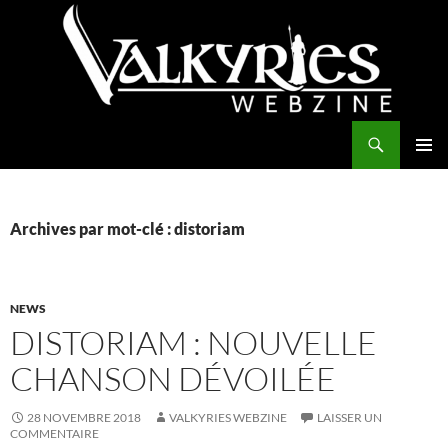
Aller
au
contenu
Recherche
Valkyries Webzine
MENU
PRINCI
Archives par mot-clé : distoriam
NEWS
DISTORIAM : NOUVELLE
CHANSON DÉVOILÉE
28 NOVEMBRE 2018
VALKYRIES WEBZINE
LAISSER UN
COMMENTAIRE