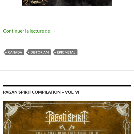
Distoriam : en studio pour son prochain 
Continuer la lecture de
→
CANADA
DISTORIAM
EPIC METAL
PAGAN SPIRIT COMPILATION – VOL. VI