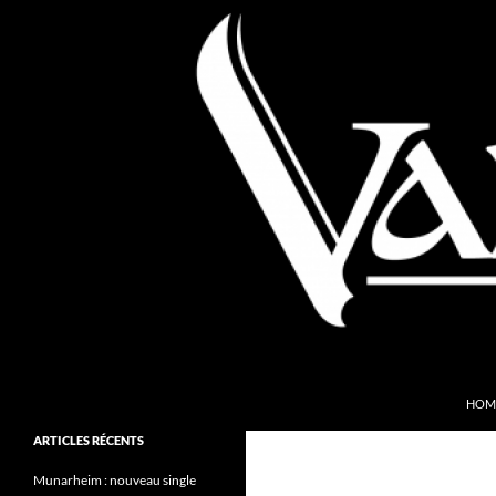
Aller
au
contenu
Recherche
Valkyries Webzine
HOM
Folk Pagan Webzine
ARTICLES RÉCENTS
Munarheim : nouveau single