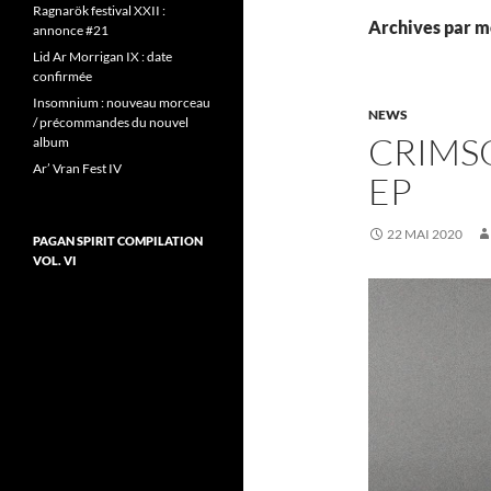
Ragnarök festival XXII :
Archives par m
annonce #21
Lid Ar Morrigan IX : date
confirmée
Insomnium : nouveau morceau
NEWS
/ précommandes du nouvel
CRIMS
album
Ar’ Vran Fest IV
EP
22 MAI 2020
PAGAN SPIRIT COMPILATION
VOL. VI