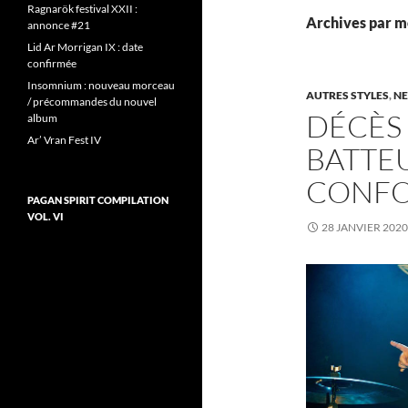
Ragnarök festival XXII :
Archives par mo
annonce #21
Lid Ar Morrigan IX : date
confirmée
Insomnium : nouveau morceau
AUTRES STYLES
,
N
/ précommandes du nouvel
DÉCÈS 
album
Ar’ Vran Fest IV
BATTE
CONFO
PAGAN SPIRIT COMPILATION
VOL. VI
28 JANVIER 2020