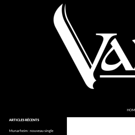
Aller
au
contenu
Recherche
Valkyries Webzine
HOM
Folk Pagan Webzine
ARTICLES RÉCENTS
Munarheim : nouveau single