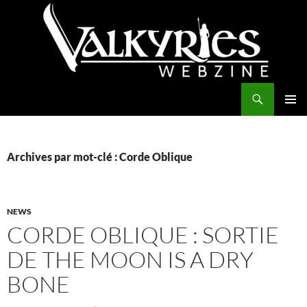
Aller
au
contenu
Recherche
Valkyries Webzine
MENU
PRINCI
Archives par mot-clé : Corde Oblique
NEWS
CORDE OBLIQUE : SORTIE
DE THE MOON IS A DRY
BONE