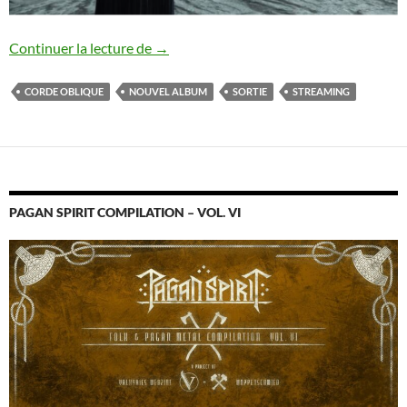
Corde Oblique : sortie de The Moon Is A
Continuer la lecture de
→
CORDE OBLIQUE
NOUVEL ALBUM
SORTIE
STREAMING
PAGAN SPIRIT COMPILATION – VOL. VI