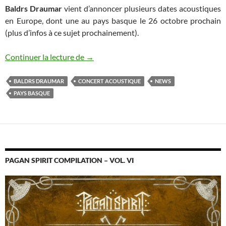
Baldrs Draumar
vient d’annoncer plusieurs dates acoustiques
en Europe, dont une au pays basque le 26 octobre prochain
(plus d’infos à ce sujet prochainement).
Nouvelles dates live de Baldrs Draumar
Continuer la lecture de
→
BALDRS DRAUMAR
CONCERT ACOUSTIQUE
NEWS
PAYS BASQUE
PAGAN SPIRIT COMPILATION – VOL. VI