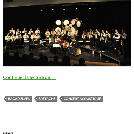
Les Fables Houleuses Histoires du Bagad
Continuer la lecture de
→
BAGAD ELVEN
BRETAGNE
CONCERT ACOUSTIQUE
NEWS