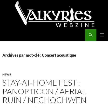
Aller
au
contenu
Recherche
Valkyries Webzine
MENU
PRINCI
Archives par mot-clé : Concert acoustique
NEWS
STAY-AT-HOME FEST :
PANOPTICON / AERIAL
RUIN / NECHOCHWEN