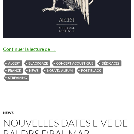
Alcest : nouvel album dévoilé
Continuer la lecture de
→
ALCEST
BLACKGAZE
CONCERT ACOUSTIQUE
DÉDICACES
FRANCE
NEWS
NOUVEL ALBUM
POST BLACK
STREAMING
NEWS
NOUVELLES DATES LIVE DE
BALDRS DRAUMAR