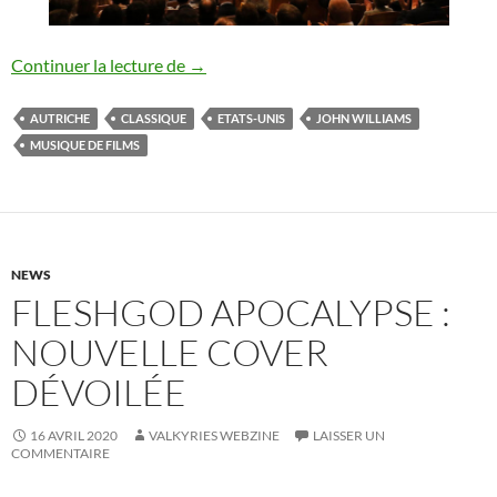
John Williams & Anne-Sophie Mutter (Mu
Continuer la lecture de
→
AUTRICHE
CLASSIQUE
ETATS-UNIS
JOHN WILLIAMS
MUSIQUE DE FILMS
NEWS
FLESHGOD APOCALYPSE :
NOUVELLE COVER
DÉVOILÉE
16 AVRIL 2020
VALKYRIES WEBZINE
LAISSER UN
COMMENTAIRE