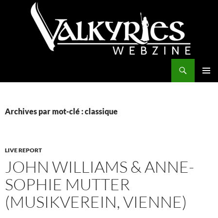
Aller
au
contenu
Recherche
Valkyries Webzine
MENU
PRINCI
Archives par mot-clé : classique
LIVE REPORT
JOHN WILLIAMS & ANNE-
SOPHIE MUTTER
(MUSIKVEREIN, VIENNE)