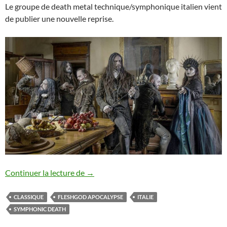
Le groupe de death metal technique/symphonique italien vient
de publier une nouvelle reprise.
Fleshgod Apocalypse : nouvelle cover dé
Continuer la lecture de
→
CLASSIQUE
FLESHGOD APOCALYPSE
ITALIE
SYMPHONIC DEATH